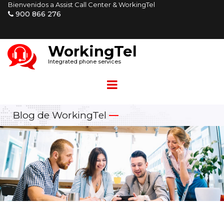
Bienvenidos a Assist Call Center & WorkingTel
900 866 276

W
orkingTel
Integrated phone services
Blog de WorkingTel
—