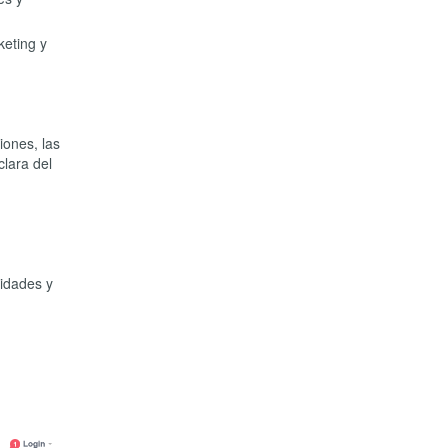
keting y
iones, las
clara del
sidades y