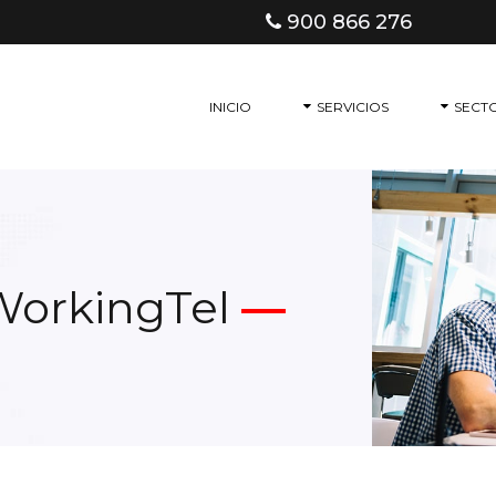
900 866 276

INICIO
SERVICIOS
SECT
WorkingTel
—