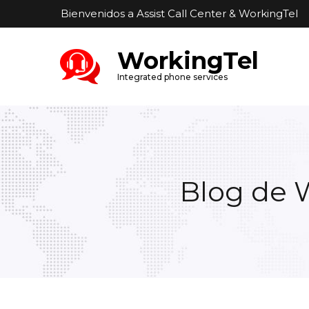
Bienvenidos a Assist Call Center & WorkingTel
W
orkingTel
Integrated phone services
Blog de 