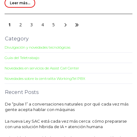
Leer más...
1
2
3
4
5
Category
Divulgación y novedades tecnológicas
Guía del Teletrabajo
Novedades en servicios de Assist Call Center
Novedades sobre la centralita WorkingTel PBX
Recent Posts
De “pulse 1” a conversaciones naturales: por qué cada vez más
gente acepta hablar con máquinas
La nueva Ley SAC está cada vez más cerca: cómo prepararse
con una solución híbrida de IA + atención humana