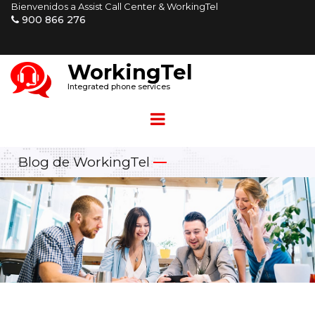
Bienvenidos a Assist Call Center & WorkingTel
900 866 276

W
orkingTel
Integrated phone services
Blog de WorkingTel
—